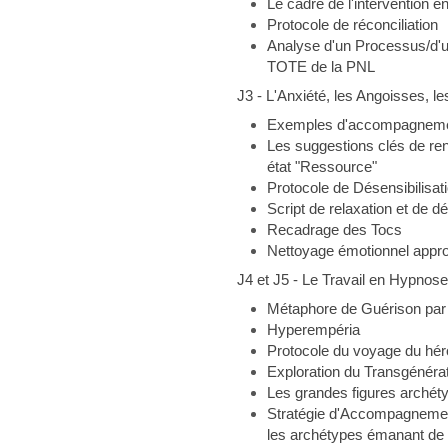
Le cadre de l'intervention 
Protocole de réconciliation
Analyse d'un Processus/d'u
TOTE de la PNL
J3 - L'Anxiété, les Angoisses, l
Exemples d'accompagnem
Les suggestions clés de renf
état "Ressource"
Protocole de Désensibilisat
Script de relaxation et de d
Recadrage des Tocs
Nettoyage émotionnel appro
J4 et J5 - Le Travail en Hypnos
Métaphore de Guérison par
Hyperempéria
Protocole du voyage du hér
Exploration du Transgénérat
Les grandes figures archét
Stratégie d'Accompagnement
les archétypes émanant de