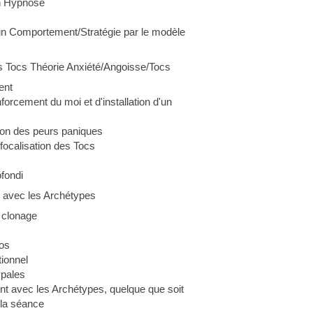
en Hypnose
n Comportement/Stratégie par le modèle
es Tocs Théorie Anxiété/Angoisse/Tocs
ent
orcement du moi et d'installation d'un
ion des peurs paniques
éfocalisation des Tocs
fondi
e avec les Archétypes
 clonage
os
ionnel
ypales
 avec les Archétypes, quelque que soit
 la séance