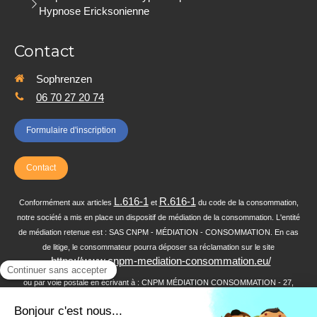
Hypnose Ericksonienne
Contact
Sophrenzen
06 70 27 20 74
Formulaire d'inscription
Contact
L.616-1
R.616-1
Conformément aux articles
et
du code de la consommation,
notre société a mis en place un dispositif de médiation de la consommation. L'entité
de médiation retenue est : SAS CNPM - MÉDIATION - CONSOMMATION. En cas
de litige, le consommateur pourra déposer sa réclamation sur le site
https://www.cnpm-mediation-consommation.eu/
:
ou par voie postale en écrivant à : CNPM MÉDIATION CONSOMMATION - 27,
avenue de la Libération - 42400 SAINT-CHAMOND